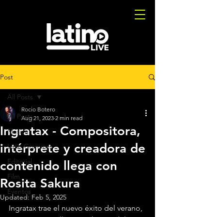
Post
All Posts
Rocio Botero
All Posts
Aug 21, 2023
2 min read
Ingratax - Compositora,
Musica
intérprete y creadora de
Latin Grammys
Editorial
contenido llega con
Film
Rosita Sakura
Eventos
Updated:
Feb 5, 2025
Ingratax trae el nuevo éxito del verano, 