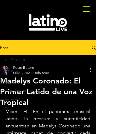
Post
All Posts
Rocio Botero
All Posts
Nov 3, 2025
2 min read
Madelys Coronado: El
Musica
Primer Latido de una Voz
Latin Grammys
Editorial
Tropical
Film
Miami, FL. En el panorama musical 
Eventos
latino, la frescura y autenticidad 
encuentran en Madelys Coronado una 
intérprete capaz de convertir cada 