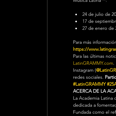
Música Latina™:
24 de julio de 
17 de septiembr
27 de enero de 
Para más información
https://www.latingr
Para las últimas noti
LatinGRAMMY.com
.
Instagram (
@LatinG
redes sociales. 
Parti
#LatinGRAMMY
#25
ACERCA DE LA ACA
La Academia Latina d
dedicada a fomentar,
Fundada como el refe