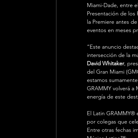
Miami-Dade, entre el
Presentación de los 
la Premiere antes de
eventos en meses p
“Este anuncio destac
intersección de la mú
David Whitaker
, pre
del Gran Miami (GMCV
estamos sumamente en
GRAMMY volverá a Mia
energía de este des
El Latin GRAMMY® es
por colegas que cele
Entre otras fechas i