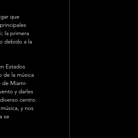
ugar que 
principales 
; la primera 
o debido a la 
en Estados 
 de la música 
o de Miami-
vento y darles 
diverso centro 
 música, y nos 
a se 