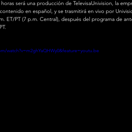
 horas será una producción de TelevisaUnivision, la empre
ntenido en español, y se trasmitirá en vivo por Univisio
 p.m. ET/PT (7 p.m. Central), después del programa de ant
PT.
.com/watch?v=m2ghYaQHWy0&feature=youtu.be