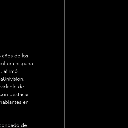
 años de los 
ultura hispana 
, afirmó 
aUnivision. 
lvidable de 
con destacar 
hablantes en 
 condado de 