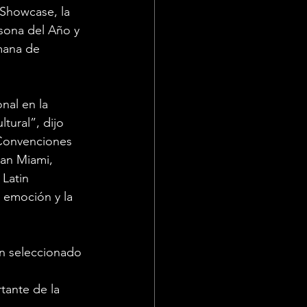
 Showcase, la 
sona del Año y 
mana de 
nal en la 
tural”, dijo 
y Convenciones 
an Miami, 
Latin 
 emoción y la 
n seleccionado 
tante de la 