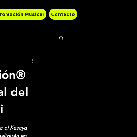
romoción Musical
Contacto
ción®
l del
i
e el Kaseya 
lizarán en 