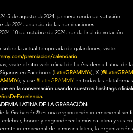
2024-5 de agosto de2024: primera ronda de votación
e de 2024: anuncio de las nominaciones
2024–10 de octubre de 2024: ronda final de votación
 sobre la actual temporada de galardones, visite:
ammy.com/premiacion/calendario
cias, visite el sitio web oficial de La Academia Latina de l
 Síganos en Facebook (
LatinGRAMMYs
), X (
@LatinGRA
RAMMYs
), y use 
#LatinGRAMMY
 en todas las plataforma
cipe en la conversación usando nuestros hashtags oficial
AñosDeExcelencia
.
DEMIA LATINA DE LA GRABACIÓN:
e la Grabación® es una organización internacional sin fi
 celebrar, honrar y engrandecer la música latina y sus cr
rente internacional de la música latina, la organización 