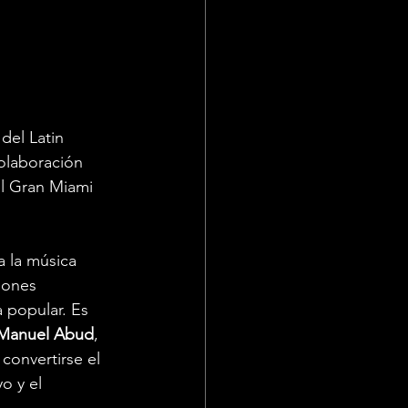
del Latin 
olaboración
l Gran Miami 
 la música 
iones 
 popular. Es 
Manuel Abud
, 
onvertirse el 
o y el 