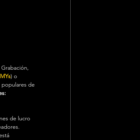
a Grabación, 
MMYs
) o 
s populares de 
es: 
nes de lucro 
eadores. 
está 