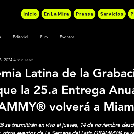
Inicio
En La Mira
Prensa
Servicios
P
s
Editorial
Film
Eventos
8, 2024
4 min read
mia Latina de la Graba
que la 25.a Entrega Anua
RAMMY® volverá a Miam
se trasmitirán en vivo el jueves, 14 de noviembre desd
n; otros eventos de La Semana del Latin GRAMMY® se rea