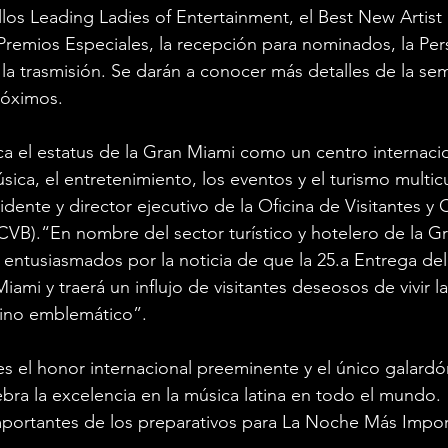
los Leading Ladies of Entertainment, el Best New Artist
Premios Especiales, la recepción para nominados, la Per
 la trasmisión. Se darán a conocer más detalles de la se
róximos.
a el estatus de la Gran Miami como un centro internacio
sica, el entretenimiento, los eventos y el turismo multicul
sidente y director ejecutivo de la Oficina de Visitantes 
B).“En nombre del sector turístico y hotelero de la Gr
tusiasmados por la noticia de que la 25.a Entrega del 
mi y traerá un influjo de visitantes deseosos de vivir la
tino emblemático”.
 el honor internacional preeminente y el único galardó
bra la excelencia en la música latina en todo el mundo.
mportantes de los preparativos para La Noche Más Impor