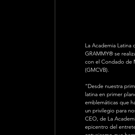
La Academia Latina d
GRAMMY® se realizar
con el Condado de M
(GMCVB).
“Desde nuestra prim
latina en primer pla
emblemáticas que han
un privilegio para no
CEO, de La Academia 
epicentro del entret
entusiasmo que hem